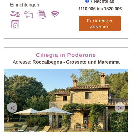
7 Nächte ab
Einrichtungen
1110,00€
bis
1520,00€
Ferienhaus
ansehen
Ciliegia in Poderone
Adresse:
Roccalbegna - Grosseto und Maremma
<
>