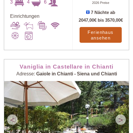
3
4
6
2026 Preise
7 Nächte ab
Einrichtungen
Art
X
2047,00€
bis
3570,00€
Ferienhaus
ansehen
Preis: niedrig >
Zufall
hoch
Vaniglia in Castellare in Chianti
Preis: hoch >
Personenzahl:
niedrig
niedrig > hoch
Adresse:
Gaiole in Chianti - Siena und Chianti
Personenzahl:
Neueste Häuser
hoch > niedrig
<
>