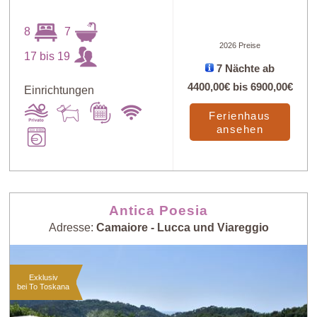
8
7
2026 Preise
17 bis 19
7 Nächte ab
4400,00€
bis
6900,00€
Einrichtungen
Ferienhaus
ansehen
Antica Poesia
Adresse:
Camaiore - Lucca und Viareggio
Exklusiv
bei To Toskana