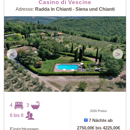
Casino di Vescine
Adresse:
Radda in Chianti - Siena und Chianti
<
>
4
3
2026 Preise
6 bis 8
7 Nächte ab
2750,00€
bis
4225,00€
Einrichtungen