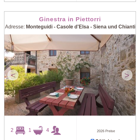
Ginestra in Piettorri
Adresse:
Monteguidi - Casole d'Elsa - Siena und Chianti
<
>
2
1
4
2026 Preise