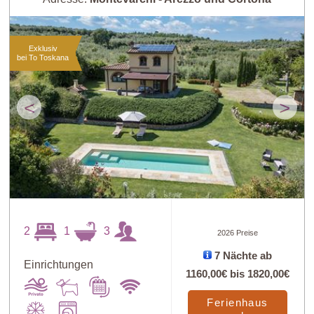
Exklusiv
bei To Toskana
<
>
2
1
3
2026 Preise
7 Nächte ab
Einrichtungen
1160,00€
bis
1820,00€
Ferienhaus