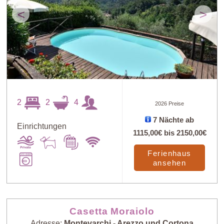
<
>
2
2
4
2026 Preise
7 Nächte ab
Einrichtungen
1115,00€
bis
2150,00€
Ferienhaus
ansehen
Casetta Moraiolo
Adresse:
Montevarchi - Arezzo und Cortona