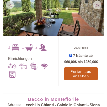
<
>
1
1
2
2026 Preise
7 Nächte ab
Einrichtungen
960,00€
bis
1280,00€
Ferienhaus
ansehen
Bacco in Montefiorile
Adresse:
Lecchi in Chianti - Gaiole in Chianti - Siena