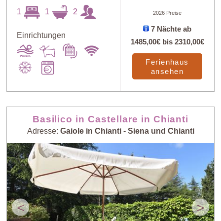
1
1
2
2026 Preise
7 Nächte ab
Einrichtungen
1485,00€
bis
2310,00€
Ferienhaus
ansehen
Basilico in Castellare in Chianti
Adresse:
Gaiole in Chianti - Siena und Chianti
<
>