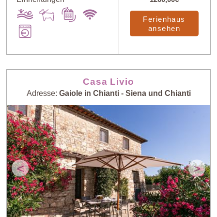
Art
X
Ferienhaus
ansehen
Preis: niedrig >
Zufall
hoch
Casa Livio
Adresse:
Gaiole in Chianti - Siena und Chianti
Preis: hoch >
Personenzahl:
niedrig
niedrig > hoch
Personenzahl:
Neueste Häuser
hoch > niedrig
<
>