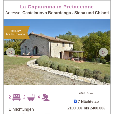
La Capannina in Pretaccione
Adresse:
Castelnuovo Berardenga - Siena und Chianti
Exklusiv
bei To Toskana
<
>
2026 Preise
2
2
4
7 Nächte ab
2100,00€
bis
2400,00€
Einrichtungen