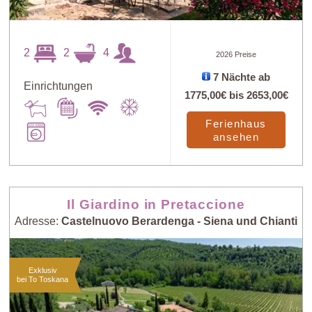
2
2
4
2026 Preise
7 Nächte ab
Einrichtungen
1775,00€
bis
2653,00€
Ferienhaus
ansehen
Il Giardino in Pretaccione
Adresse:
Castelnuovo Berardenga - Siena und Chianti
Exklusiv
bei To Toskana