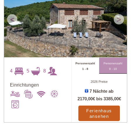
<
>
Personenzahl
Personenzahl
1 - 8
9 - 10
4
5
8
2026 Preise
Einrichtungen
7 Nächte ab
2170,00€
bis
3385,00€
Ferienhaus
ansehen