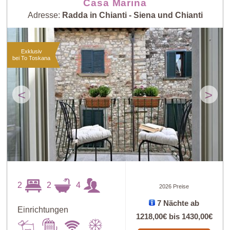
Casa Marina
Adresse:
Radda in Chianti - Siena und Chianti
Exklusiv
bei To Toskana
<
>
2
2
4
2026 Preise
7 Nächte ab
Einrichtungen
1218,00€
bis
1430,00€