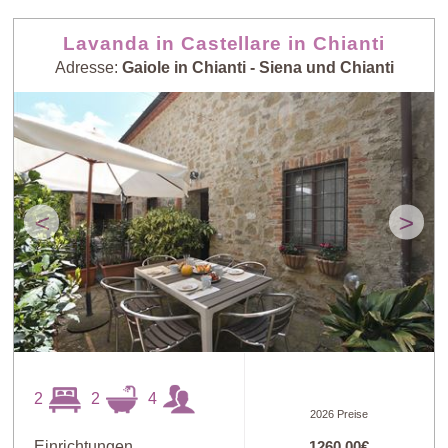
Lavanda in Castellare in Chianti
Adresse:
Gaiole in Chianti - Siena und Chianti
<
>
2
2
4
2026 Preise
Einrichtungen
1260,00€