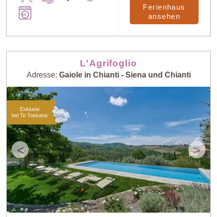
Ferienhaus
ansehen
L'Agrifoglio
Adresse:
Gaiole in Chianti - Siena und Chianti
Exklusiv
bei To Toskana
<
>