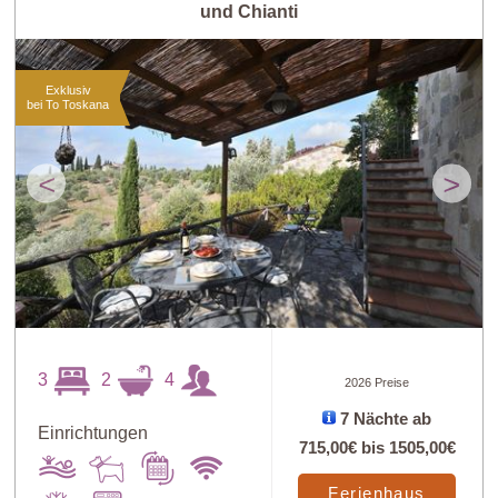
und Chianti
Exklusiv
bei To Toskana
<
>
3
2
4
2026 Preise
7 Nächte ab
Einrichtungen
715,00€
bis
1505,00€
Ferienhaus