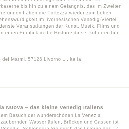
rkaserne bis hin zu einem Gefängnis, das im Zweiten
urierungen haben die Fortezza wieder zum Leben
ehenswürdigkeit im livornesischen Venedig-Viertel
denste Veranstaltungen der Kunst, Musik, Films und
 einen Einblick in die Historie dieser kulturreichen
dei Marmi, 57126 Livorno LI, Italia
a Nuova – das kleine Venedig Italiens
 einem Besuch der wunderschönen La Venezia
bezaubernden Wasserläufen, Brücken und Gassen ist
Venedig. Schlendern Sie durch das Livorno des 17.