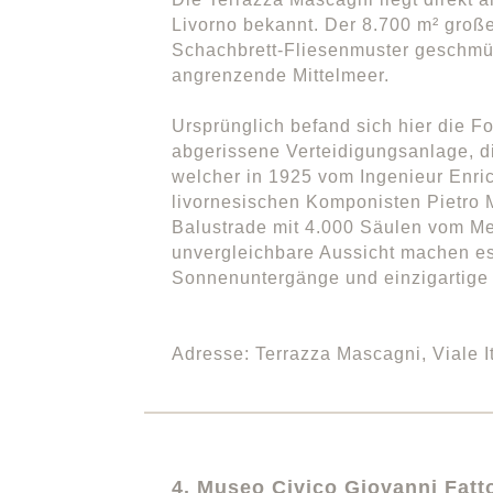
Livorno bekannt. Der 8.700 m² große
Schachbrett-Fliesenmuster geschmüc
angrenzende Mittelmeer.
Ursprünglich befand sich hier die Fo
abgerissene Verteidigungsanlage, di
welcher in 1925 vom Ingenieur Enri
livornesischen Komponisten Pietro 
Balustrade mit 4.000 Säulen vom Mee
unvergleichbare Aussicht machen es 
Sonnenuntergänge und einzigartig
Adresse: Terrazza Mascagni, Viale It
4. Museo Civico Giovanni Fatto