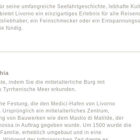
ür seine umfangreiche Seefahrtgeschichte, lebhafte Kult
bietet Livorno ein einzigartiges Erlebnis für alle Reise
sliebhaber, ein Feinschmecker oder ein Entspannungssu
e fündig.
hia
e, indem Sie die mittelalterliche Burg mit
s Tyrrhenische Meer erkunden.
che Festung, die den Medici-Hafen von Livorno
. Ursprünglich ein mittelalterliches Zentrum,
ung von Bauwerken wie dem Mastio di Matilde, der
anossa in Auftrag gegeben wurde. Um 1500 wurde die
-Familie, erheblich umgebaut und in eine
 Während der lothringischen Zeit diente es