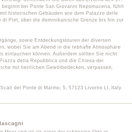
il beginnt bei Ponte San Giovanni Nepomucena, führt
lt mit historischen Gebäuden wie dem Palazzo delle
di Piet, über die dominikanische Grenze bis hin zur
iergänge, sowie Entdeckungstouren der diversen
n, wobei Sie am Abend in die lebhafte Atmosphäre
ts eintauchen können. Außerdem sollten Sie nicht
 Piazza della Repubblica und die Chiesa dei
rche mit herrlichen Gewölbedecken, verpassen.
cali del Ponte di Marmo, 5, 57123 Livorno LI, Italy
 Mascagni
m Meer und ist als einer der schönsten Orte in