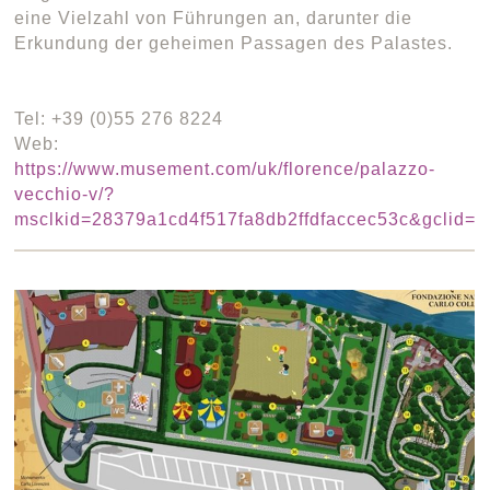
eine Vielzahl von Führungen an, darunter die
Erkundung der geheimen Passagen des Palastes.
Tel: +39 (0)55 276 8224
Web:
https://www.musement.com/uk/florence/palazzo-
vecchio-v/?
msclkid=28379a1cd4f517fa8db2ffdfaccec53c&gclid=2