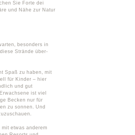
hen Sie Forte dei
äre und Nähe zur Natur
warten, besonders in
 diese Strände über-
nt Spaß zu haben, mit
ll für Kinder – hier
ndlich und gut
Erwachsene ist viel
ige Becken nur für
sen zu sonnen. Und
 zuzuschauen.
, mit etwas anderem
nen Resorts und