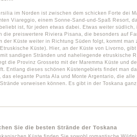
rsilia im Norden ist zwischen dem schicken Forte dei M
ten Viareggio, einem Sonne-Sand-und-Spaß Resort, das
beliebt ist, für jeden etwas dabei. Etwas weiter südlich,
n die preiswertere Riviera Pisana, die besonders auf Fam
der Küste weiter in Richtung Süden folgt, kommt man z
(Etruskische Küste). Hier, an der Küste von Livorno, gibt
mit sandigen Stränden und naheliegende etruskische R
iegt die Provinz Grosseto mit der Maremma Küste und 
ft. Entlang dieses schönen Küstengebiets findet man d
, das elegante Punta Ala und Monte Argentario, die alle z
Strände vorweisen können. Es gibt in der Toskana ganz
chen Sie die besten Strände der Toskana
skanischen Küste finden Sie sowohl romantische Wildnis