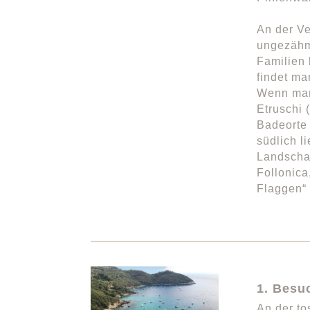
An der Ve
ungezähm
Familien 
findet ma
Wenn man 
Etruschi 
Badeorte 
südlich l
Landscha
Follonica
Flaggen“ 
1. Besu
An der to