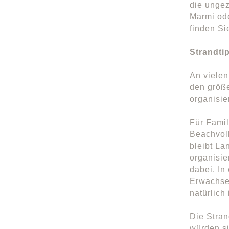
die unge
Marmi ode
finden Si
Strandti
An vielen
den größe
organisie
Für Famil
Beachvoll
bleibt La
organisie
dabei. In
Erwachsen
natürlich
Die Stran
würden s