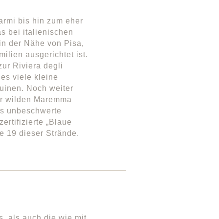
armi bis hin zum eher
 bei italienischen
 in der Nähe von Pisa,
ilien ausgerichtet ist.
ur Riviera degli
 es viele kleine
uinen. Noch weiter
der wilden Maremma
as unbeschwerte
ertifizierte „Blaue
e 19 dieser Strände.
, als auch die wie mit