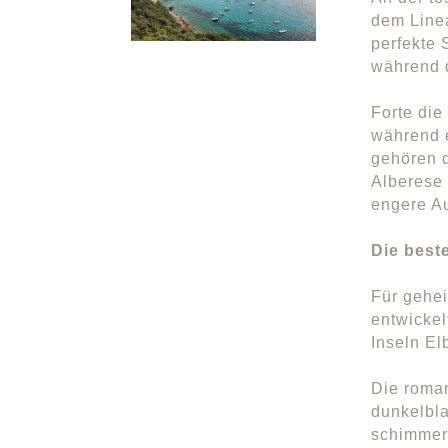
dem Linea
perfekte 
während 
Forte die
während e
gehören d
Alberese 
engere A
Die best
Für gehei
entwicke
Inseln El
Die roman
dunkelbla
schimmern