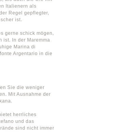
 Italienern als
 der Regel gepflegter,
cher ist.
e es gerne schick mögen,
n ist. In der Maremma
uhige Marina di
onte Argentario in die
ten Sie die weniger
en. Mit Ausnahme der
skana.
etet herrliches
tefano und das
trände sind nicht immer