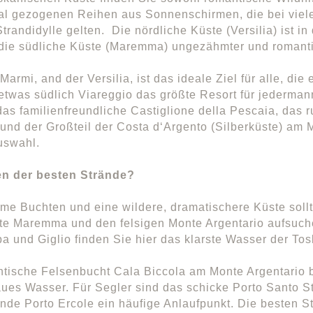
l gezogenen Reihen aus Sonnenschirmen, die bei vielen
Strandidylle gelten. Die nördliche Küste (Versilia) ist in
die südliche Küste (Maremma) ungezähmter und romantis
 Marmi, and der Versilia, ist das ideale Ziel für alle, di
twas südlich Viareggio das größte Resort für jederman
as familienfreundliche Castiglione della Pescaia, das r
und der Großteil der Costa d‘Argento (Silberküste) am M
uswahl.
en der besten Strände?
me Buchten und eine wildere, dramatischere Küste soll
lte Maremma und den felsigen Monte Argentario aufsuch
ba und Giglio finden Sie hier das klarste Wasser der To
tische Felsenbucht Cala Biccola am Monte Argentario bi
ues Wasser. Für Segler sind das schicke Porto Santo S
de Porto Ercole ein häufige Anlaufpunkt. Die besten S