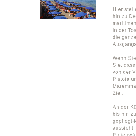
Hier stel
hin zu De
maritime
in der To
die ganze
Ausgangs
Wenn Sie
Sie, dass
von der V
Pistoia u
Maremma i
Ziel.
An der Kü
bis hin z
gepflegt-
aussieht.
Pinienwä