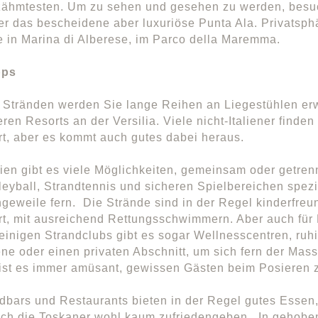
zähmtesten. Um zu sehen und gesehen zu werden, besuc
r das bescheidene aber luxuriöse Punta Ala. Privatsph
e in Marina di Alberese, im Parco della Maremma.
pps
 Stränden werden Sie lange Reihen an Liegestühlen er
ren Resorts an der Versilia. Viele nicht-Italiener finden
rt, aber es kommt auch gutes dabei heraus.
ien gibt es viele Möglichkeiten, gemeinsam oder getren
eyball, Strandtennis und sicheren Spielbereichen spezie
ngeweile fern. Die Strände sind in der Regel kinderfreu
rt, mit ausreichend Rettungsschwimmern. Aber auch für 
 einigen Strandclubs gibt es sogar Wellnesscentren, ruh
e oder einen privaten Abschnitt, um sich fern der Mas
 ist es immer amüsant, gewissen Gästen beim Posieren
dbars und Restaurants bieten in der Regel gutes Essen
ich die Toskaner wohl kaum zufriedengeben. In gehobe