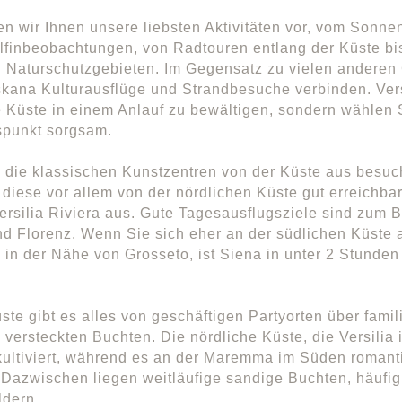
len wir Ihnen unsere liebsten Aktivitäten vor, vom Sonn
lfinbeobachtungen, von Radtouren entlang der Küste bi
n Naturschutzgebieten. Im Gegensatz zu vielen andere
skana Kulturausflüge und Strandbesuche verbinden. Ver
 Küste in einem Anlauf zu bewältigen, sondern wählen 
punkt sorgsam.
 die klassischen Kunstzentren von der Küste aus besu
 diese vor allem von der nördlichen Küste gut erreichba
ersilia Riviera aus. Gute Tagesausflugsziele sind zum B
nd Florenz. Wenn Sie sich eher an der südlichen Küste a
n der Nähe von Grosseto, ist Siena in unter 2 Stunden 
ste gibt es alles von geschäftigen Partyorten über fami
u versteckten Buchten. Die nördliche Küste, die Versilia 
kultiviert, während es an der Maremma im Süden romant
 Dazwischen liegen weitläufige sandige Buchten, häuf
ldern.