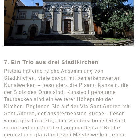
7. Ein Trio aus drei Stadtkirchen
Pistoia hat eine reiche Ansammlung von
Stadtkirchen, viele davon mit bemerkenswerten
Kunstwerken – besonders die Pisano Kanzeln, die
der Stolz des Ortes sind. Kunstvoll gehauene
Taufbecken sind ein weiterer Höhepunkt der
Kirchen. Beginnen Sie auf der Via Sant’Andrea mit
Sant’Andrea, der ansprechensten Kirche. Dieser
wenig geschmückte, aber wunderschöne Ort wird
schon seit der Zeit der Langobarden als Kirche
genutzt und glänzt mit zwei Meisterwerken, einer