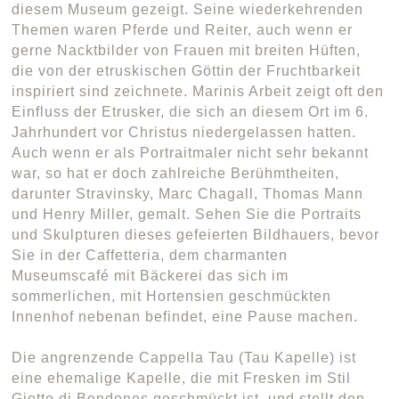
diesem Museum gezeigt. Seine wiederkehrenden
Themen waren Pferde und Reiter, auch wenn er
gerne Nacktbilder von Frauen mit breiten Hüften,
die von der etruskischen Göttin der Fruchtbarkeit
inspiriert sind zeichnete. Marinis Arbeit zeigt oft den
Einfluss der Etrusker, die sich an diesem Ort im 6.
Jahrhundert vor Christus niedergelassen hatten.
Auch wenn er als Portraitmaler nicht sehr bekannt
war, so hat er doch zahlreiche Berühmtheiten,
darunter Stravinsky, Marc Chagall, Thomas Mann
und Henry Miller, gemalt. Sehen Sie die Portraits
und Skulpturen dieses gefeierten Bildhauers, bevor
Sie in der Caffetteria, dem charmanten
Museumscafé mit Bäckerei das sich im
sommerlichen, mit Hortensien geschmückten
Innenhof nebenan befindet, eine Pause machen.
Die angrenzende Cappella Tau (Tau Kapelle) ist
eine ehemalige Kapelle, die mit Fresken im Stil
Giotto di Bondones geschmückt ist, und stellt den