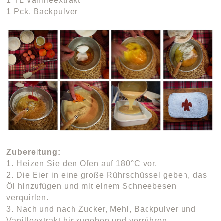
1 TL Vanilleextrakt
1 Pck. Backpulver
Zubereitung:
1. Heizen Sie den Ofen auf 180°C vor.
2. Die Eier in eine große Rührschüssel geben, das
Öl hinzufügen und mit einem Schneebesen
verquirlen.
3. Nach und nach Zucker, Mehl, Backpulver und
Vanilleextrakt hinzugeben und verrühren.